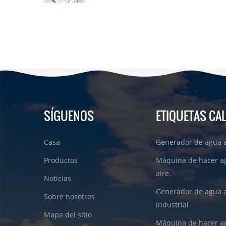
SÍGUENOS
ETIQUETAS CA
Casa
Generador de agua a
Productos
Máquina de hacer a
aire.
Noticias
Generador de agua 
Sobre nosotros
industrial
Mapa del sitio
Máquina de hacer ag