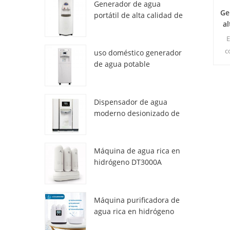
Generador de agua
Ge
portátil de alta calidad de
al
air HR-77M
E
c
uso doméstico generador
pur
de agua potable
atmosférica hr-88c
Dispensador de agua
moderno desionizado de
atmósfera fresca ZL9510W
Máquina de agua rica en
hidrógeno DT3000A
Máquina purificadora de
agua rica en hidrógeno
DT6000A