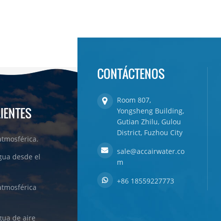
CONTÁCTENOS
Room 807,
LIENTES
Yongsheng Building,
Gutian Zhilu, Gulou
District, Fuzhou City
tmosférica.
sale@accairwater.co
gua desde el
m
+86 18559227773
atmosférica
ua de aire