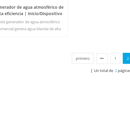
nerador de agua atmosférico de
ta eficiencia | Inicio/Dispositivo
comercial ecológico | EA-60E
ste generador de agua atmosférico
omercial genera agua blanda de alta
eza a partir del aire. Ideal para beber
incluso sin cloro.
primero
1
2
[ Un total de
2
página