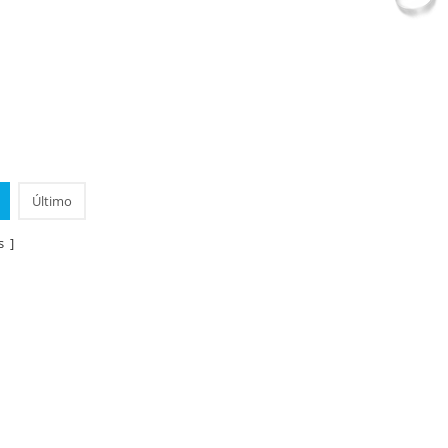
Último
s ]