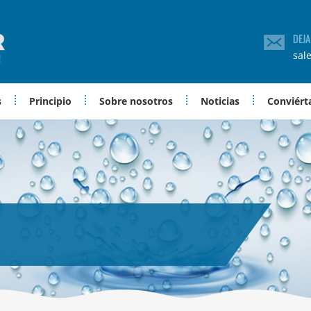
DEJ
sal
s
Principio
Sobre nosotros
Noticias
Conviérta