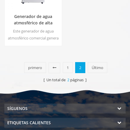
Generador de agua
atmosférico de alta
eficiencia |
Este generador de agua
Inicio/Dispositivo
atmosférico comercial genera
comercial ecológico | EA-
agua blanda de alta pureza a
60E
partir del aire. Ideal para
beber incluso sin cloro.
primero
1
2
Último
[ Un total de
2
páginas ]
SÍGUENOS
ETIQUETAS CALIENTES